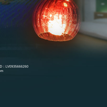
D：LV0935666260
om