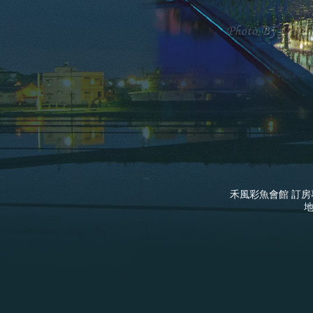
禾風彩魚會館
訂房專
地