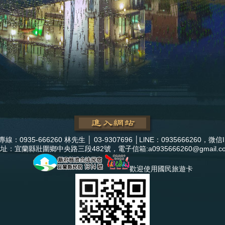
線：0935-666260 林先生 │ 03-9307696 │LlNE：0935666260，微信I
址：宜蘭縣壯圍鄉中央路三段482號，電子信箱:
a0935666260@gmail.c
歡迎使用國民旅遊卡